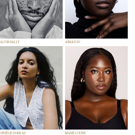
ALVIN BALLY
AÏSSATOU
OPHÉLIE DORILAS
MARIE LOUISE