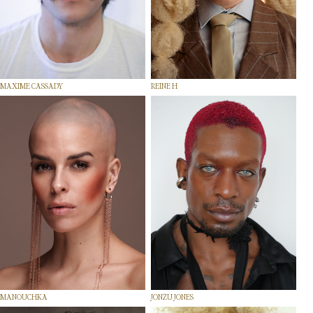
MAXIME CASSADY
REINE H
MANOUCHKA
JONZU JONES